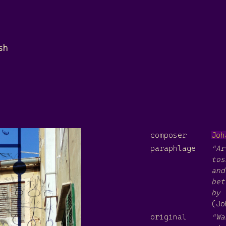
sh
composer
Joh
paraphlage
"Ar
tos
and
bet
by 
(Jo
original
"Wa