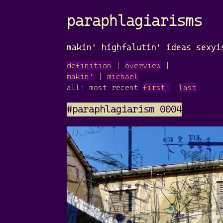
paraphlagiarisms
makin' highfalutin' ideas sexyi
definition
|
overview
|
makin'
|
michael
all: most recent
first
|
last
#paraphlagiarism 0004