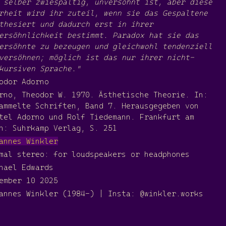
 selber zwiespältig, unversöhnt ist, aber diese
rheit wird ihr zuteil, wenn sie das Gespaltene
thesiert und dadurch erst in ihrer
ersöhnlichkeit bestimmt. Paradox hat sie das
ersöhnte zu bezeugen und gleichwohl tendenziell
versöhnen; möglich ist das nur ihrer nicht-
kursiven Sprache."
odor Adorno
rno, Theodor W. 1970. Ästhetische Theorie. In:
ammelte Schriften, Band 7. Herausgegeben von
tel Adorno und Rolf Tiedemann. Frankfurt am
n: Suhrkamp Verlag, S. 251
annes Winkler
mal stereo: for loudspeakers or headphones
hael Edwards
ember 10 2025
annes Winkler (1984-) | Insta: @winkler.works