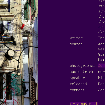
sie
Wah
syn
Unv
Unv
zu 
dis
writer
The
source
Ado
Ges
Gre
Mai
photographer
Joh
audio track
nor
speaker
Mic
released
Dec
comment
Joh
previous
next