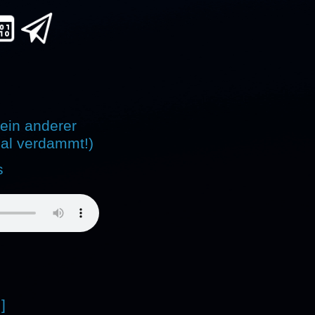
 ein anderer
mal verdammt!)
s
 ]