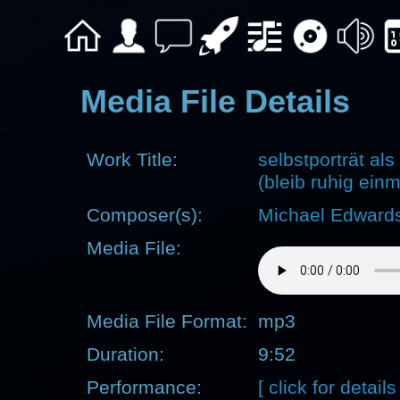
Media File Details
Work Title:
selbstporträt als
(bleib ruhig ein
Composer(s):
Michael Edward
Media File:
Media File Format:
mp3
Duration:
9:52
Performance:
[ click for details